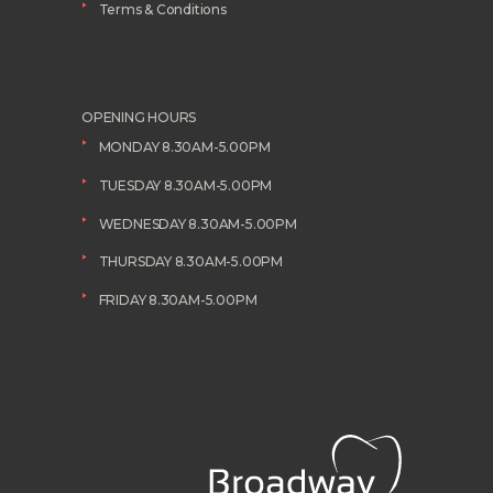
Terms & Conditions
OPENING HOURS
MONDAY 8.30AM-5.00PM
TUESDAY 8.30AM-5.00PM
WEDNESDAY 8.30AM-5.00PM
THURSDAY 8.30AM-5.00PM
FRIDAY 8.30AM-5.00PM