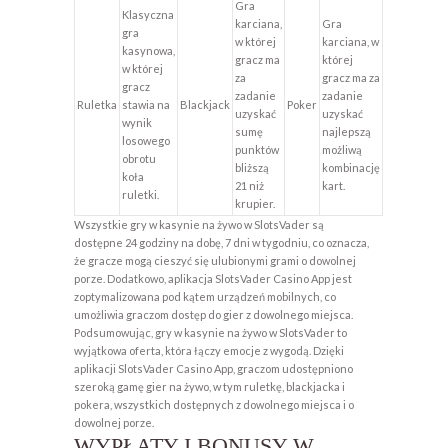
Gra
Klasyczna
karciana,
Gra
gra
w której
karciana, w
kasynowa,
gracz ma
której
w której
za
gracz ma za
gracz
zadanie
zadanie
Ruletka
stawia na
Blackjack
Poker
uzyskać
uzyskać
wynik
sumę
najlepszą
losowego
punktów
możliwą
obrotu
bliższą
kombinację
koła
21 niż
kart.
ruletki.
krupier.
Wszystkie gry w kasynie na żywo w SlotsVader są
dostępne 24 godziny na dobę, 7 dni w tygodniu, co oznacza,
że gracze mogą cieszyć się ulubionymi grami o dowolnej
porze. Dodatkowo, aplikacja SlotsVader Casino App jest
zoptymalizowana pod kątem urządzeń mobilnych, co
umożliwia graczom dostęp do gier z dowolnego miejsca.
Podsumowując, gry w kasynie na żywo w SlotsVader to
wyjątkowa oferta, która łączy emocje z wygodą. Dzięki
aplikacji SlotsVader Casino App, graczom udostępniono
szeroką gamę gier na żywo, w tym ruletkę, blackjacka i
pokera, wszystkich dostępnych z dowolnego miejsca i o
dowolnej porze.
WYPŁATY I BONUSY W