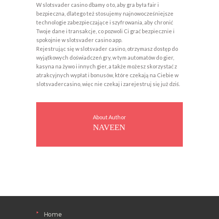
W slotsvader casino dbamy o to, aby gra była fair i
bezpieczna, dlatego też stosujemy najnowocześniejsze
technologie zabezpieczające i szyfrowania, aby chronić
Twoje dane i transakcje, co pozwoli Ci grać bezpiecznie i
spokojnie w slotsvader casino app.
Rejestrując się w slotsvader casino, otrzymasz dostęp do
wyjątkowych doświadczeń gry, w tym automatów do gier,
kasyna na żywo i innych gier, a także możesz skorzystać z
atrakcyjnych wypłat i bonusów, które czekają na Ciebie w
slotsvadercasino, więc nie czekaj i zarejestruj się już dziś.
About Author
NAVEEN
Home